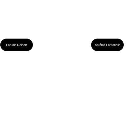
Fabíola Reipert
Antônia Fontenelle