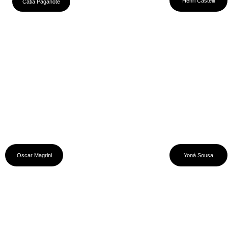
Henri Castelli
Cátia Paganote
Oscar Magrini
Yoná Sousa