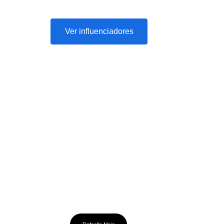
Conheça os talentos do nosso casting:
Ver influenciadores