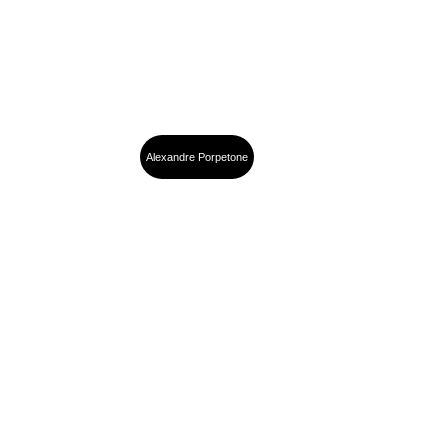
Alexandre Porpetone
Reality 
Show, 